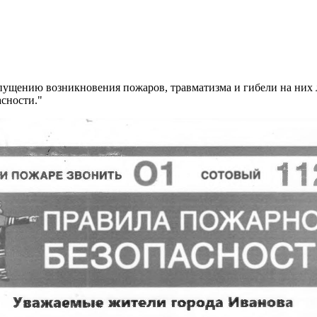
ущению возникновения пожаров, травматизма и гибели на них л
сности."