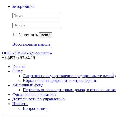
авторизация
Запомнить
Войти
Восстановить пароль
ООО
«УЖКК-Приоритет»
+7-(4932)-93-84-19
Главная
О нас
Лицензия на осуществление предпринимательской
Нормативы и тарифы по электроэнергии
Жилищный фонд
Перечень многоквартирных домов, в отношении ко
Финансовые показатели
Деятельность по управлению
Новости
Вопрос-ответ